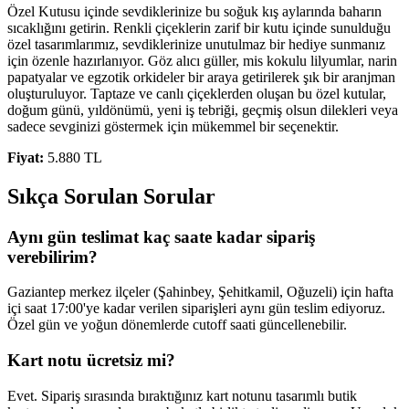
Özel Kutusu içinde sevdiklerinize bu soğuk kış aylarında baharın
sıcaklığını getirin. Renkli çiçeklerin zarif bir kutu içinde sunulduğu
özel tasarımlarımız, sevdiklerinize unutulmaz bir hediye sunmanız
için özenle hazırlanıyor. Göz alıcı güller, mis kokulu lilyumlar, narin
papatyalar ve egzotik orkideler bir araya getirilerek şık bir aranjman
oluşturuluyor. Taptaze ve canlı çiçeklerden oluşan bu özel kutular,
doğum günü, yıldönümü, yeni iş tebriği, geçmiş olsun dilekleri veya
sadece sevginizi göstermek için mükemmel bir seçenektir.
Fiyat:
5.880 TL
Sıkça Sorulan Sorular
Aynı gün teslimat kaç saate kadar sipariş
verebilirim?
Gaziantep merkez ilçeler (Şahinbey, Şehitkamil, Oğuzeli) için hafta
içi saat 17:00'ye kadar verilen siparişleri aynı gün teslim ediyoruz.
Özel gün ve yoğun dönemlerde cutoff saati güncellenebilir.
Kart notu ücretsiz mi?
Evet. Sipariş sırasında bıraktığınız kart notunu tasarımlı butik