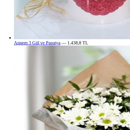
Annem 3 Gül ve Papatya
— 1.438,8 TL