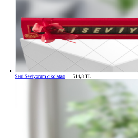
Seni Seviyorum çikolatası
— 514,8 TL