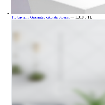
Tıp bayramı Gaziantep çikolata Siparişi
— 1.318,8 TL