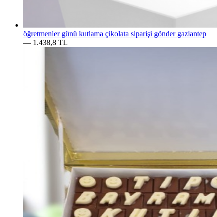
öğretmenler günü kutlama çikolata siparişi gönder gaziantep
— 1.438,8 TL