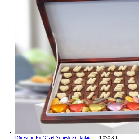
Dünyanın En Güzel Annesine Çikolata
— 1.030,8 TL