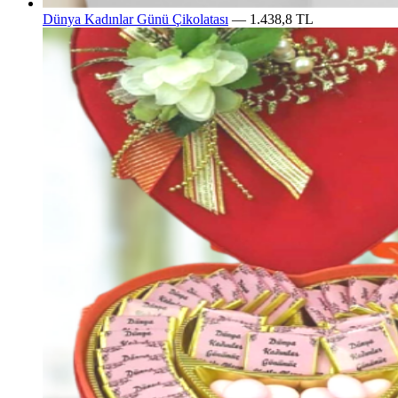
Dünya Kadınlar Günü Çikolatası
— 1.438,8 TL