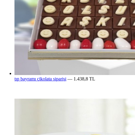
tıp bayramı çikolata siparişi
— 1.438,8 TL