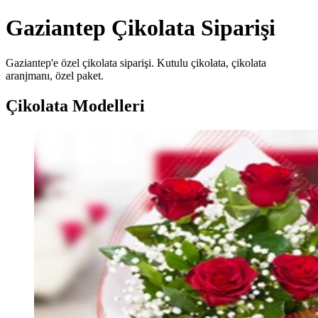
Gaziantep Çikolata Siparişi
Gaziantep'e özel çikolata siparişi. Kutulu çikolata, çikolata
aranjmanı, özel paket.
Çikolata Modelleri