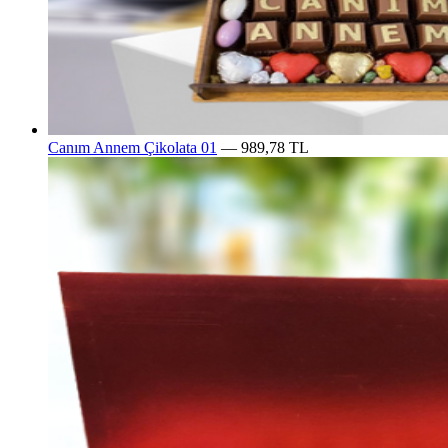
Canım Annem Çikolata 01
— 989,78 TL