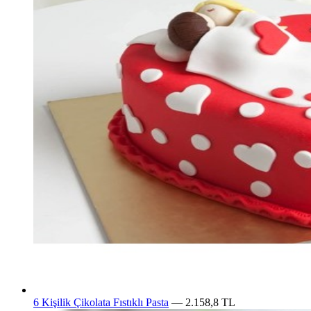
6 Kişilik Çikolata Fıstıklı Pasta
— 2.158,8 TL