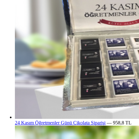
24 Kasım Öğretmenler Günü Çikolata Siparişi
— 958,8 TL