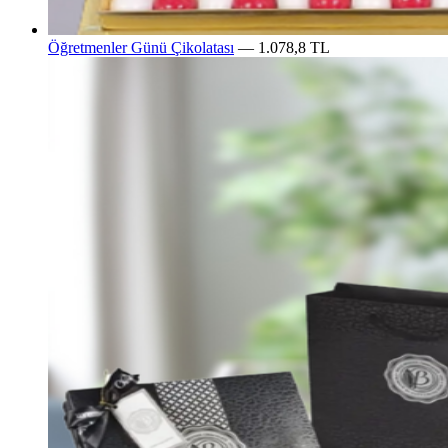
Öğretmenler Günü Çikolatası
— 1.078,8 TL