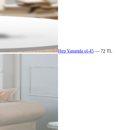
Hep Yanımda ol-45
— 72 TL