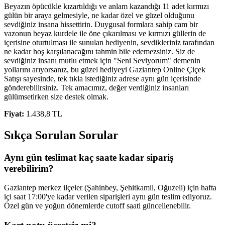
Beyazın öpücükle kızartıldığı ve anlam kazandığı 11 adet kırmızı
gülün bir araya gelmesiyle, ne kadar özel ve güzel olduğunu
sevdiğiniz insana hissettirin. Duygusal formlara sahip cam bir
vazonun beyaz kurdele ile öne çıkarılması ve kırmızı güllerin de
içerisine oturtulması ile sunulan hediyenin, sevdikleriniz tarafından
ne kadar hoş karşılanacağını tahmin bile edemezsiniz. Siz de
sevdiğiniz insanı mutlu etmek için "Seni Seviyorum" demenin
yollarını arıyorsanız, bu güzel hediyeyi Gaziantep Online Çiçek
Satışı sayesinde, tek tıkla istediğiniz adrese aynı gün içerisinde
gönderebilirsiniz. Tek amacımız, değer verdiğiniz insanları
gülümsetirken size destek olmak.
Fiyat:
1.438,8 TL
Sıkça Sorulan Sorular
Aynı gün teslimat kaç saate kadar sipariş
verebilirim?
Gaziantep merkez ilçeler (Şahinbey, Şehitkamil, Oğuzeli) için hafta
içi saat 17:00'ye kadar verilen siparişleri aynı gün teslim ediyoruz.
Özel gün ve yoğun dönemlerde cutoff saati güncellenebilir.