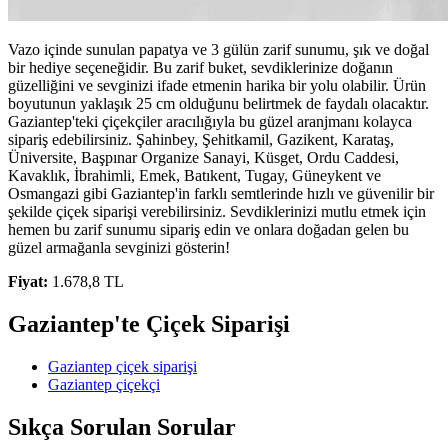
Vazo içinde sunulan papatya ve 3 gülün zarif sunumu, şık ve doğal
bir hediye seçeneğidir. Bu zarif buket, sevdiklerinize doğanın
güzelliğini ve sevginizi ifade etmenin harika bir yolu olabilir. Ürün
boyutunun yaklaşık 25 cm olduğunu belirtmek de faydalı olacaktır.
Gaziantep'teki çiçekçiler aracılığıyla bu güzel aranjmanı kolayca
sipariş edebilirsiniz. Şahinbey, Şehitkamil, Gazikent, Karataş,
Üniversite, Başpınar Organize Sanayi, Küsget, Ordu Caddesi,
Kavaklık, İbrahimli, Emek, Batıkent, Tugay, Güneykent ve
Osmangazi gibi Gaziantep'in farklı semtlerinde hızlı ve güvenilir bir
şekilde çiçek siparişi verebilirsiniz. Sevdiklerinizi mutlu etmek için
hemen bu zarif sunumu sipariş edin ve onlara doğadan gelen bu
güzel armağanla sevginizi gösterin!
Fiyat:
1.678,8 TL
Gaziantep'te Çiçek Siparişi
Gaziantep çiçek siparişi
Gaziantep çiçekçi
Sıkça Sorulan Sorular