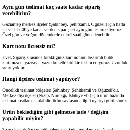
Aynı gün teslimat kaç saate kadar sipariş
verebilirim?
Gaziantep merkez ilçeler (Şahinbey, Şehitkamil, Oğuzeli) için hafta
içi saat 17:00'ye kadar verilen siparişleri aynı gün teslim ediyoruz.
Özel gün ve yoğun dönemlerde cutoff saati güncellenebilir.
Kart notu ücretsiz mi?
Evet. Sipariş sırasında bıraktığınız kart notunu tasarımlı butik
kartımıza el yazısıyla yazıp buketle birlikte teslim ediyoruz. Uzunluk
sınırı yoktur.
Hangi ilçelere teslimat yapılıyor?
Öncelikli teslimat bölgeleri Şahinbey, Şehitkamil ve Oğuzeli'dir.
Merkez dışı ilçeler (Nizip, Nurdağı, İslahiye vb.) için ürün bazında
teslimat kısıtlaması olabilir; ürün sayfasında ilgili uyarıyı görürsünüz.
Ürün beklediğim gibi gelmezse iade / değişim
yapabilir miyim?
Taze çiçek doğası gereği geleneksel iade uygulanmaz. Ancak